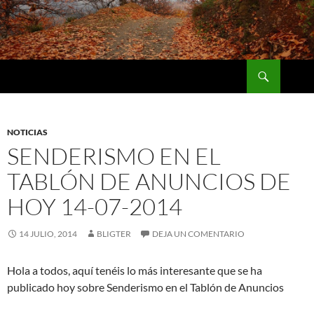
Saltar
al
contenido
Buscar
Naturaleza y Deporte
NOTICIAS
SENDERISMO EN EL
TABLÓN DE ANUNCIOS DE
HOY 14-07-2014
14 JULIO, 2014
BLIGTER
DEJA UN COMENTARIO
Hola a todos, aquí tenéis lo más interesante que se ha
publicado hoy sobre Senderismo en el Tablón de Anuncios