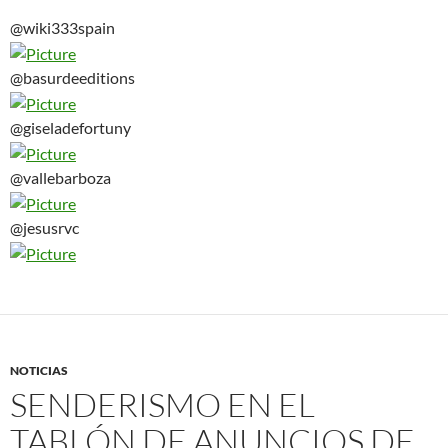
@wiki333spain
@basurdeeditions
@giseladefortuny
@vallebarboza
@jesusrvc
NOTICIAS
SENDERISMO EN EL
TABLÓN DE ANUNCIOS DE