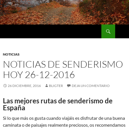
Saltar
al
contenido
Buscar
Naturaleza y Deporte
NOTICIAS
NOTICIAS DE SENDERISMO
HOY 26-12-2016
26 DICIEMBRE, 2016
BLIGTER
DEJA UN COMENTARIO
Las mejores rutas de senderismo de
España
Si lo que más os gusta cuando viajáis es disfrutar de una buena
caminata o de paisajes realmente preciosos, os recomendamos